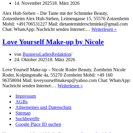
14. November 2025
18. März 2026
Alex Hub-Sieben – Die Tante mit der Schminke Beauty,
Zotzenheim Alex Hub-Sieben, Leimengasse 15, 55576 Zotzenheim
Mobil: +491706531227 Mail: dietantemitderschminke@gmail.com
Die
Chat: WhatsApp: Nachricht senden Internet:…
Weiterlesen »
Tante
mit
Love Yourself Make-up by Nicole
der
Schmink
von
BusinessLadiesRedaktion
24. Oktober 2025
18. März 2026
Love Yourself Make-up – Nicole Roder Beauty, Zornheim Nicole
Roder, Kolpingstraße 4a, 55270 Zornheim Mobil: +49 160
96358694 Mail: loveyourselfmakeup@yahoo.com Chat: WhatsApp:
Love
Nachricht senden Internet:…
Weiterlesen »
Yourself
Impressum
Make-
up
AGBs
by
Allgemeines und Datenschutz
Nicole
Sitemap
Suchbegriffe
Google Place ID suchen