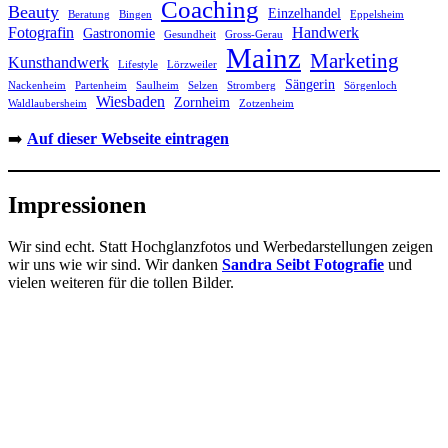
Coaching
Beauty
Einzelhandel
Beratung
Bingen
Eppelsheim
Fotografin
Handwerk
Gastronomie
Gesundheit
Gross-Gerau
Mainz
Marketing
Kunsthandwerk
Lifestyle
Lörzweiler
Sängerin
Nackenheim
Partenheim
Saulheim
Selzen
Stromberg
Sörgenloch
Wiesbaden
Zornheim
Waldlaubersheim
Zotzenheim
➡️
Auf dieser Webseite eintragen
Impressionen
Wir sind echt. Statt Hochglanzfotos und Werbedarstellungen zeigen
wir uns wie wir sind. Wir danken
Sandra Seibt Fotografie
und
vielen weiteren für die tollen Bilder.