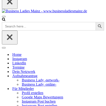
Navigationsmenü
Search Button
Search
for:
Navigationsmenü
Home
Instagram
LinkedIn
Termine
Dein Netzwerk
Aufnahmeantrag
Business Lady -network-
Business Lady -online-
Für Mitglieder
Profil erstellen
Google Maps Bewertungen
Instagram Post buchen
Instagram-Post erstellen